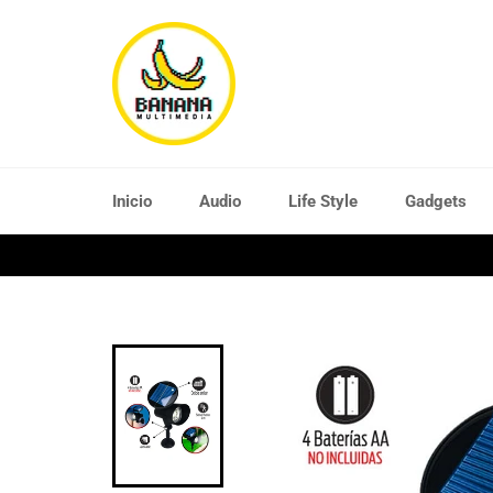
Ir
directamente
al
contenido
Inicio
Audio
Life Style
Gadgets