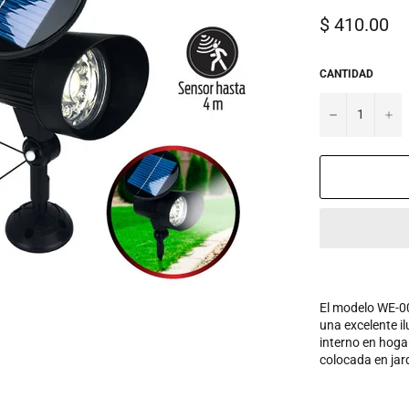
Precio
$ 410.00
habitual
CANTIDAD
−
+
El modelo WE-00
una excelente i
interno en hogar
colocada en jar