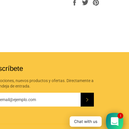
Compartir
Tuitear
Pinear
en
en
en
Facebook
Twitter
Pinterest
scríbete
ciones, nuevos productos y ofertas. Directamente a
ndeja de entrada.
Suscribirse
1
Chat with us