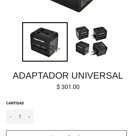
ADAPTADOR UNIVERSAL
Precio
$ 301.00
habitual
CANTIDAD
−
+