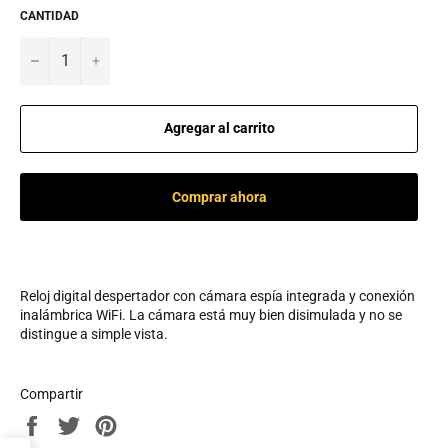
CANTIDAD
−
+
Agregar al carrito
Comprar ahora
Reloj digital despertador con cámara espía integrada y conexión
inalámbrica WiFi. La cámara está muy bien disimulada y no se
distingue a simple vista.
Compartir
Compartir
Tuitear
Pinear
en
en
en